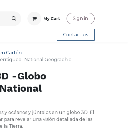
Sign in
My Cart
Contact us
en Cartón
Terráqueo- National Geographic
3D -Globo
National
es y océanos y júntalos en un globo 3D! El
 para revelar una visión detallada de las
 la Tierra.