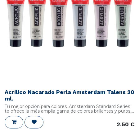
Acrílico Nacarado Perla Amsterdam Talens 20
ml.
Tu mejor opción para colores. Amsterdam Standard Series
te ofrece la más amplia gama de colores brillantes y puros,
todos finamente elaborados en base de emulsión 100%
acrílica y pigmentos de elevada calidad. Disfruta de pinturas
2.50
€
con una gran resistencia a la luz y gran variedad de
opacidades. ¿Necesitas algo especial? Descubre las
posibilidades de nuestros 17 Specialty Colors –colores
metálicos, perla y reflex–, que complementan la equilibrada