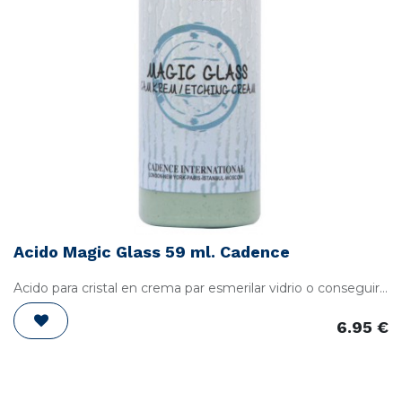
Acido Magic Glass 59 ml. Cadence
Acido para cristal en crema par esmerilar vidrio o conseguir
una inmitacion a grabado en cristal, Se puede utilizar con
plantillas teniendo en cuenta que si no son adhesivas hay
6.95
€
que aplicarles advesivo en spray removible.
Modo de empleo: Limpiar bien la superficie de cristal aplicar
una capa gruesa con un cepillo o una espatula y dejar
actuar 2 minutos y despues aclarar con agua. Envase 59ml.