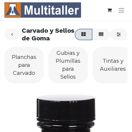
Carvado y Sellos
de Goma
Gubias y
Planchas
Plumillas
Tintas y
para
para
Auxiliares
Carvado
Sellos