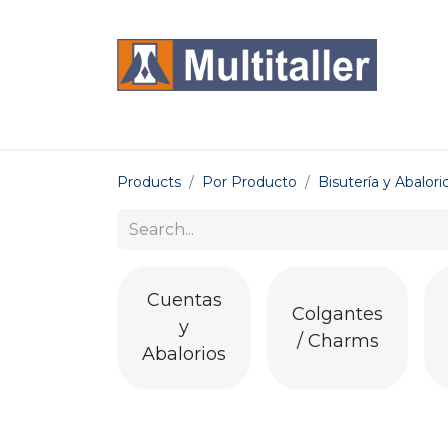
Home
Products
Brands
Sections
Products
Por Producto
Bisutería y Abalori
Cuentas
Colgantes
y
/ Charms
Abalorios